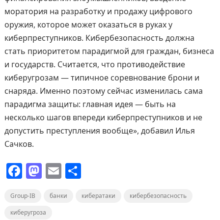
моратория на разработку и продажу цифрового
оружия, которое может оказаться в руках у
киберпреступников. Кибербезопасность должна
стать приоритетом парадигмой для граждан, бизнеса
и государств. Считается, что противодействие
киберугрозам — типичное соревнование брони и
снаряда. Именно поэтому сейчас изменилась сама
парадигма защиты: главная идея — быть на
несколько шагов впереди киберпреступников и не
допустить преступления вообще», добавил Илья
Сачков.
F
M
E
О
a
a
m
т
Group-IB
c
st
банки
ai
п
кибератаки
кибербезопасность
e
o
l
р
киберугроза