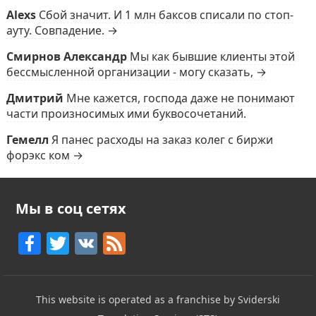
Alexs
Сбой значит. И 1 млн баксов списали по стоп-
ауту. Совпадение. →
Смирнов Александр
Мы как бывшие клиенты этой
бессмысленной организации - могу сказать, →
Дмитрий
Мне кажется, господа даже не понимают
части произносимых ими буквосочетаний.
Гемелл
Я панес расходы на заказ колег с биржи
форэкс ком →
Мы в соц сетях
F
T
V
F
a
w
K
e
c
itt
e
This website is operated as a franchise by Sviderski
e
er
d