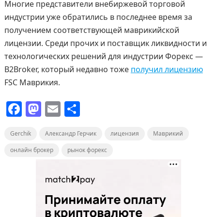
Многие представители внебиржевой торговой
индустрии уже обратились в последнее время за
получением соответствующей маврикийской
лицензии. Среди прочих и поставщик ликвидности и
технологических решений для индустрии Форекс —
B2Broker, который недавно тоже
получил лицензию
FSC Маврикия.
F
M
E
О
a
a
m
т
Gerchik
c
st
Александр Герчик
ai
п
лицензия
Маврикий
e
o
l
р
онлайн брокер
рынок форекс
b
d
а
o
o
в
o
n
и