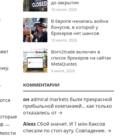
до закрытия
16 июля, 2026
я
В Европе началась война
бонусов, в которой у
брокеров нет шансов
10 июля, 2026
ляет
Born2trade включен в
список брокеров на сайтах
MetaQuotes
нку.
9 июля, 2026
.
КОММЕНТАРИИ
он
admiral markets были прекрасной
ются
прибыльной компанией... как только
отказались от →
которые
Alexs
Сбой значит. И 1 млн баксов
ИФ —
списали по стоп-ауту. Совпадение. →
симости