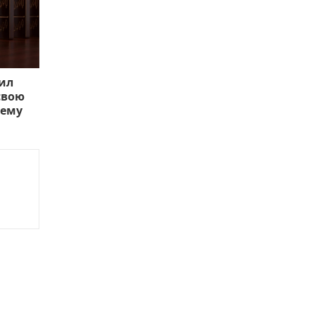
вил
свою
тему