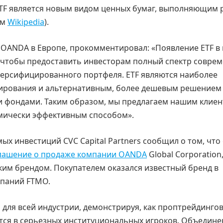
 ETF является новым видом ценных бумаг, выполняющим 
ам
Wikipedia
).
OANDA в Европе, прокомментировал: «Появление ETF в
, чтобы предоставить инвесторам полный спектр совре
версифицированного портфеля. ETF являются наиболее
ирования и альтернативным, более дешевым решением
 фондами. Таким образом, мы предлагаем нашим клие
омически эффективным способом».
ых инвестиций CVC Capital Partners сообщил о том, что 
лашение о продаже компании OANDA
Global Corporation
м брендом. Покупателем оказался известный бренд в
мпаний FTMO.
для всей индустрии, демонстрируя, как проптрейдинго
ся в серьезных институциональных игроков. Объедине