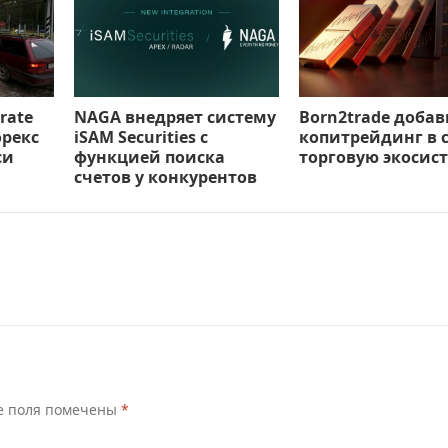
rate
NAGA внедряет систему
Born2trade доба
орекс
iSAM Securities с
копитрейдинг в 
си
функцией поиска
торговую экосис
счетов у конкурентов
е поля помечены
*