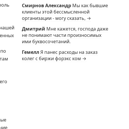
роль
Смирнов Александр
Мы как бывшие
клиенты этой бессмысленной
организации - могу сказать, →
 нашей
Дмитрий
Мне кажется, господа даже
не понимают части произносимых
менных
ими буквосочетаний.
 по
Гемелл
Я панес расходы на заказ
колег с биржи форэкс ком →
нтам
его
,
вые
ние