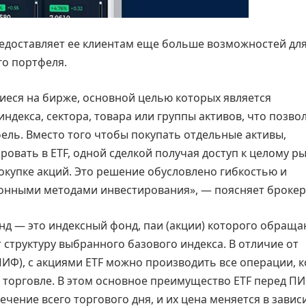
редоставляет ее клиентам еще больше возможностей дл
о портфеля.
иеся на бирже, основной целью которых является
декса, сектора, товара или группы активов, что позво
ль. Вместо того чтобы покупать отдельные активы,
овать в ETF, одной сделкой получая доступ к целому ры
окупке акций. Это решение обусловлено гибкостью и
онными методами инвестирования», — поясняет брокер
д — это индексный фонд, паи (акции) которого обраща
т структуру выбранного базового индекса. В отличие от
ИФ), с акциями ETF можно производить все операции, 
 торговле. В этом основное преимущество ETF перед П
ечение всего торгового дня, и их цена меняется в зави