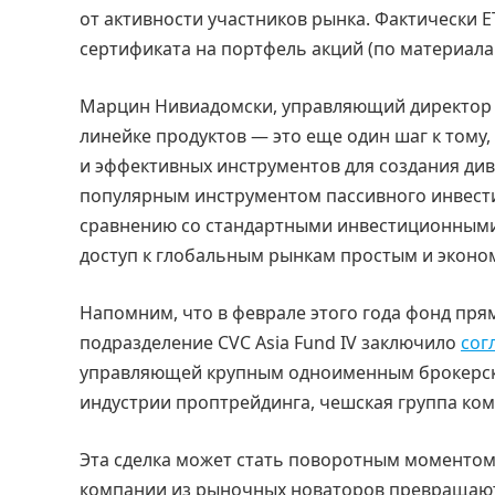
от активности участников рынка. Фактически
сертификата на портфель акций (по материал
Марцин Нивиадомски, управляющий директор 
линейке продуктов — это еще один шаг к тому
и эффективных инструментов для создания ди
популярным инструментом пассивного инвест
сравнению со стандартными инвестиционными
доступ к глобальным рынкам простым и экон
Напомним, что в феврале этого года фонд прям
подразделение CVC Asia Fund IV заключило
сог
управляющей крупным одноименным брокерски
индустрии проптрейдинга, чешская группа ко
Эта сделка может стать поворотным моментом 
компании из рыночных новаторов превращают