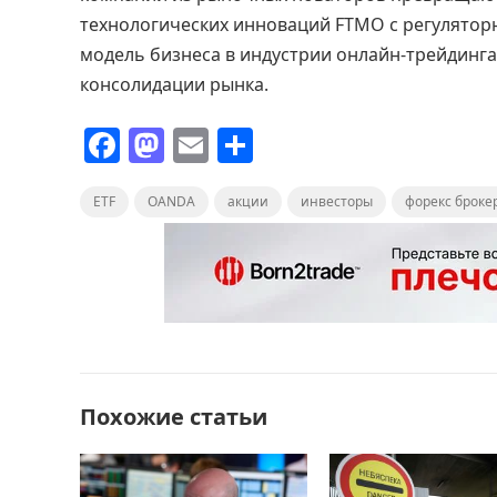
технологических инноваций FTMO с регулятор
модель бизнеса в индустрии онлайн-трейдинга
консолидации рынка.
F
M
E
О
a
a
m
т
ETF
c
OANDA
st
ai
акции
п
инвесторы
форекс броке
e
o
l
р
b
d
а
o
o
в
o
n
и
k
т
Похожие статьи
ь