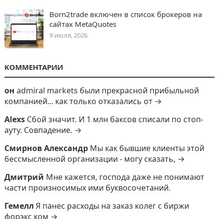
Born2trade включен в список брокеров на
сайтах MetaQuotes
9 июля, 2026
КОММЕНТАРИИ
он
admiral markets были прекрасной прибыльной
компанией... как только отказались от →
Alexs
Сбой значит. И 1 млн баксов списали по стоп-
ауту. Совпадение. →
Смирнов Александр
Мы как бывшие клиенты этой
бессмысленной организации - могу сказать, →
Дмитрий
Мне кажется, господа даже не понимают
части произносимых ими буквосочетаний.
Гемелл
Я панес расходы на заказ колег с биржи
форэкс ком →