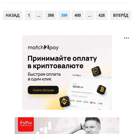
ПАГИНАЦИЯ
НАЗАД
1
…
398
399
400
…
428
ВПЕРЁД
ЗАПИСЕЙ