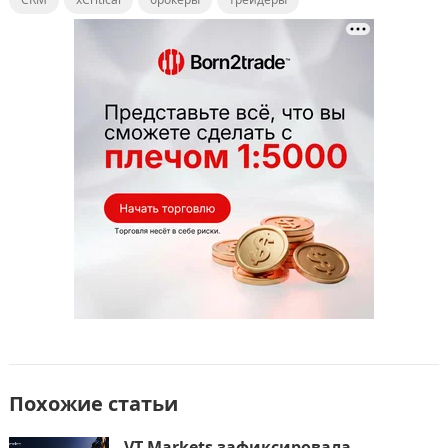
c
st
ai
п
e
o
l
р
b
d
а
o
o
в
o
n
и
k
т
ь
Похожие статьи
VT Markets зафиксировала