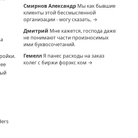
Смирнов Александр
Мы как бывшие
клиенты этой бессмысленной
организации - могу сказать, →
Дмитрий
Мне кажется, господа даже
не понимают части произносимых
на
ими буквосочетаний.
Гемелл
Я панес расходы на заказ
ройки.
колег с биржи форэкс ком →
лее
мый
ders