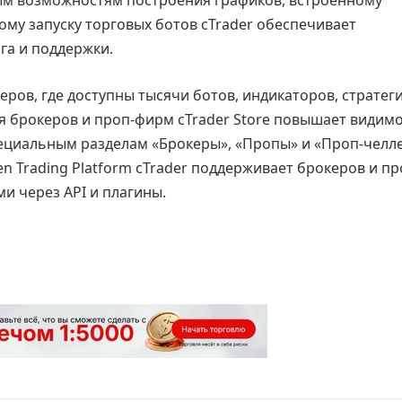
ым возможностям построения графиков, встроенному
му запуску торговых ботов cTrader обеспечивает
га и поддержки.
деров, где доступны тысячи ботов, индикаторов, стратег
я брокеров и проп-фирм cTrader Store повышает видим
ециальным разделам «Брокеры», «Пропы» и «Проп-челл
en Trading Platform cTrader поддерживает брокеров и пр
и через API и плагины.