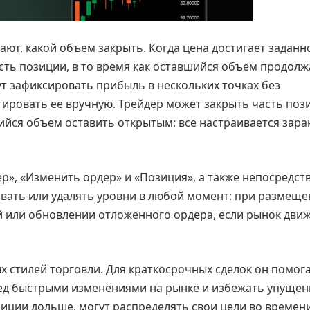
ют, какой объем закрыть. Когда цена достигает заданн
асть позиции, в то время как оставшийся объем продолж
т зафиксировать прибыль в нескольких точках без
тировать ее вручную. Трейдер может закрыть часть поз
ийся объем оставить открытым: все настраивается зара
р», «Изменить ордер» и «Позиция», а также непосредст
овать или удалять уровни в любой момент: при размещ
й или обновлении отложенного ордера, если рынок дви
 стилей торговли. Для краткосрочных сделок он помог
ред быстрыми изменениями на рынке и избежать упуще
иции дольше, могут распределять свои цели во времен