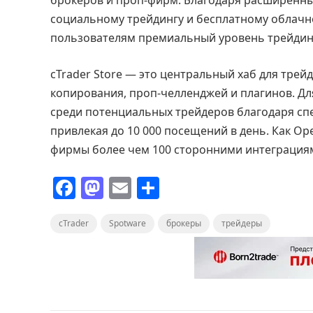
брокеров и проп-фирм. Благодаря расширенн
социальному трейдингу и бесплатному облачно
пользователям премиальный уровень трейдин
cTrader Store — это центральный хаб для трей
копирования, проп-челленджей и плагинов. Дл
среди потенциальных трейдеров благодаря сп
привлекая до 10 000 посещений в день. Как Op
фирмы более чем 100 сторонними интеграциям
F
M
E
О
a
a
m
т
cTrader
c
st
Spotware
ai
п
брокеры
трейдеры
e
o
l
р
b
d
а
o
o
в