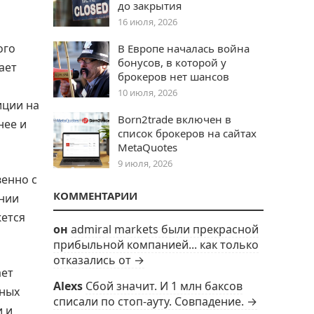
до закрытия
16 июля, 2026
ого
В Европе началась война
бонусов, в которой у
ает
брокеров нет шансов
10 июля, 2026
иции на
Born2trade включен в
нее и
список брокеров на сайтах
MetaQuotes
9 июля, 2026
венно с
КОММЕНТАРИИ
ении
жется
он
admiral markets были прекрасной
прибыльной компанией... как только
отказались от →
ает
Alexs
Сбой значит. И 1 млн баксов
нных
списали по стоп-ауту. Совпадение. →
и и