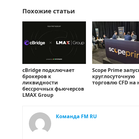
o
n
и
Похожие статьи
k
т
ь
cBridge подключает
Scope Prime запус
брокеров к
круглосуточную
ликвидности
торговлю CFD на 
бессрочных фьючерсов
LMAX Group
Команда FM RU