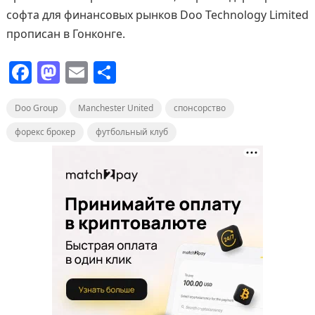
софта для финансовых рынков Doo Technology Limited
прописан в Гонконге.
F
M
E
О
a
a
m
т
Doo Group
c
st
Manchester United
ai
п
спонсорство
e
o
l
р
форекс брокер
футбольный клуб
b
d
а
o
o
в
o
n
и
k
т
ь