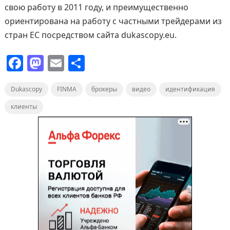
свою работу в 2011 году, и преимущественно
ориентирована на работу с частными трейдерами из
стран ЕС посредством сайта dukascopy.eu.
F
M
E
О
a
a
m
т
Dukascopy
c
st
FINMA
ai
п
брокеры
видео
идентификация
e
o
l
р
клиенты
b
d
а
o
o
в
o
n
и
k
т
ь