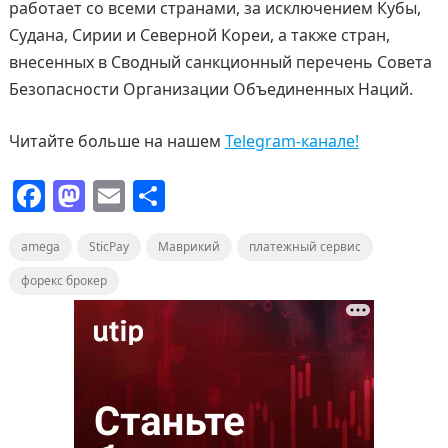
работает со всеми странами, за исключением Кубы,
Судана, Сирии и Северной Кореи, а также стран,
внесенных в Сводный санкционный перечень Совета
Безопасности Организации Объединенных Наций.
Читайте больше на нашем
Telegram-канале!
F
M
E
О
a
a
m
т
amega
c
st
SticPay
ai
Маврикий
п
платежный сервис
e
o
l
р
форекс брокер
b
d
а
o
o
в
o
n
и
k
т