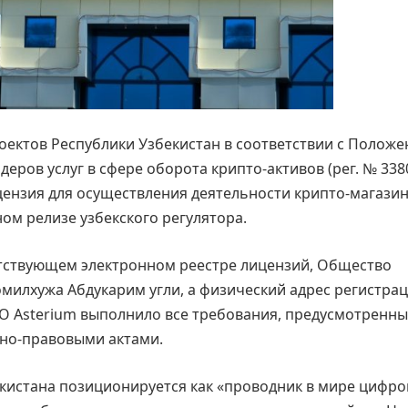
ектов Республики Узбекистан в соответствии с Положе
ров услуг в сфере оборота крипто-активов (рег. № 3380
цензия для осуществления деятельности крипто-магазин
ом релизе узбекского регулятора.
тствующем электронном реестре лицензий, Общество
милхужа Абдукарим угли, а физический адрес регистра
ООО Asterium выполнило все требования, предусмотренн
но-правовыми актами.
екистана позиционируется как «проводник в мире цифр