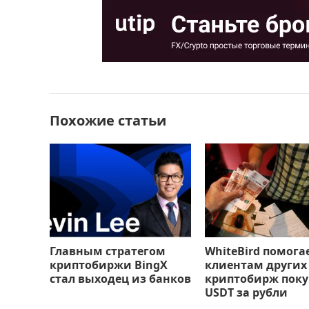
e
o
l
р
b
d
а
o
o
в
o
n
и
k
т
Похожие статьи
ь
Главным стратегом
WhiteBird помога
криптобиржи BingX
клиентам других
стал выходец из банков
криптобирж поку
USDT за рубли