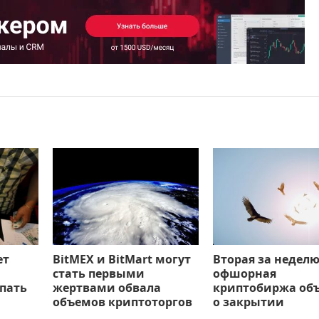
ет
BitMEX и BitMart могут
Вторая за недел
стать первыми
офшорная
пать
жертвами обвала
криптобиржа об
объемов криптоторгов
о закрытии