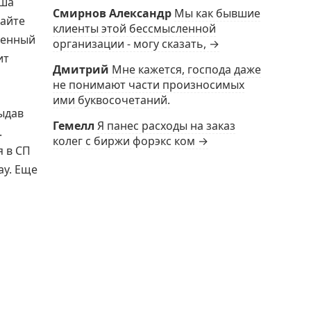
аша
Смирнов Александр
Мы как бывшие
вайте
клиенты этой бессмысленной
щенный
организации - могу сказать, →
ит
Дмитрий
Мне кажется, господа даже
не понимают части произносимых
ими буквосочетаний.
выдав
Гемелл
Я панес расходы на заказ
.
колег с биржи форэкс ком →
 в СП
ay. Еще