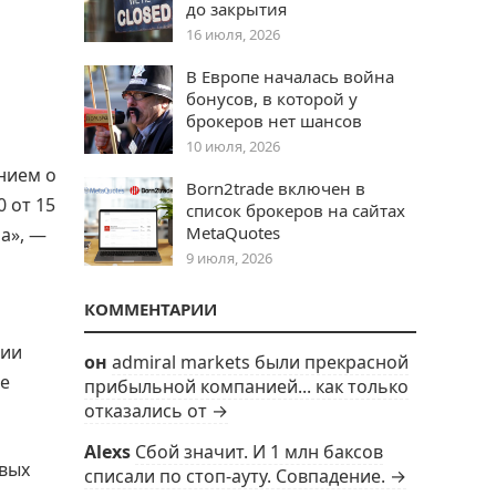
до закрытия
16 июля, 2026
В Европе началась война
бонусов, в которой у
брокеров нет шансов
10 июля, 2026
нием о
Born2trade включен в
 от 15
список брокеров на сайтах
MetaQuotes
а», —
9 июля, 2026
КОММЕНТАРИИ
ции
он
admiral markets были прекрасной
ые
прибыльной компанией... как только
отказались от →
Alexs
Сбой значит. И 1 млн баксов
овых
списали по стоп-ауту. Совпадение. →