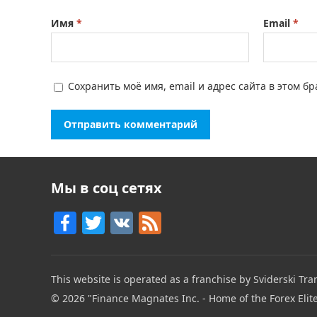
Имя
*
Email
*
Сохранить моё имя, email и адрес сайта в этом 
Мы в соц сетях
F
T
V
F
a
w
K
e
c
itt
e
This website is operated as a franchise by Sviderski Tran
e
er
d
© 2026
"Finance Magnates Inc. - Home of the Forex Elit
b