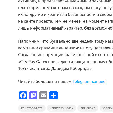
активов», и предлагает «надежный и законный
платформа поможет вам на каждом шагу: пок
их на другие и храните в безопасности в сво
на сайте проекта. Тем не менее, на момент на
лишь информативный характер, без возможнос
Напомним, что буквально две недели тому наз
компании сразу две лицензии: на осуществлен
Согласно информации, размещенной в соответ
«City Pay Gate» принадлежит акционерному общ
10% числится за Давидом Коберидзе.
Читайте больше на нашем
Telegram-канале!
F
M
E
О
a
a
m
т
криптовалюта
c
st
ai
криптокошелек
п
лицензия
узбеки