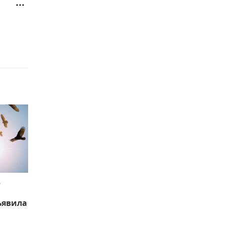
ю
ъявила