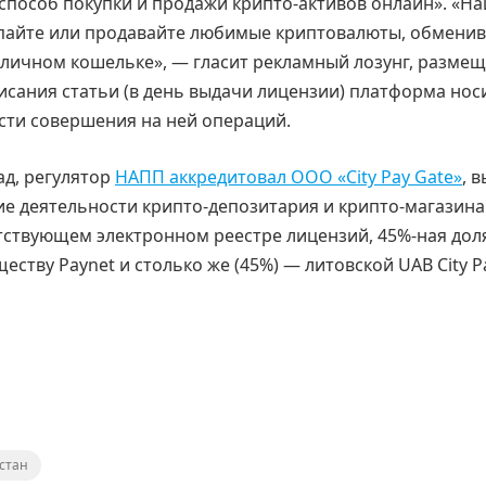
 способ покупки и продажи крипто-активов онлайн». «Н
упайте или продавайте любимые криптовалюты, обмени
ем личном кошельке», — гласит рекламный лозунг, разме
писания статьи (в день выдачи лицензии) платформа нос
ти совершения на ней операций.
ад, регулятор
НАПП аккредитовал ООО «City Pay Gate»
, 
ие деятельности крипто-депозитария и крипто-магазина
ствующем электронном реестре лицензий, 45%-ная доля
еству Paynet и столько же (45%) — литовской UAB City P
стан