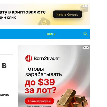
 в
ензию