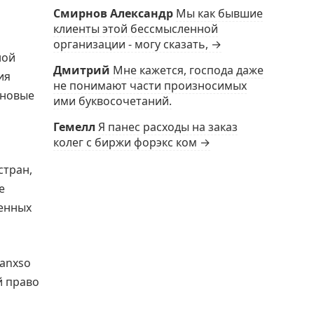
Смирнов Александр
Мы как бывшие
клиенты этой бессмысленной
организации - могу сказать, →
ной
Дмитрий
Мне кажется, господа даже
ия
не понимают части произносимых
 новые
ими буквосочетаний.
Гемелл
Я панес расходы на заказ
колег с биржи форэкс ком →
стран,
е
венных
Banxso
й право