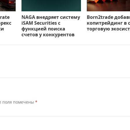
rate
NAGA внедряет систему
Born2trade доба
орекс
iSAM Securities с
копитрейдинг в 
си
функцией поиска
торговую экосис
счетов у конкурентов
е поля помечены
*