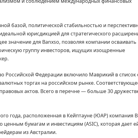
ализмом и соблюдением международных финансовых
ной базой, политической стабильностью и перспектив
о идеальной юрисдикцией для стратегического расширен
ее значение для Banxso, позволяя компании осваивать
фическую группу инвесторов, ищущих изощренные
кер.
во Российской Федерации включило Маврикий в список 
 валютных торгах на российском рынке. Соответствующе
правовых актов. Всего в перечне — больше 30 дружест
этого года, расположенная в Кейптауне (ЮАР) компания 
 ценным бумагам и инвестициям (ASIC), которая дает е
рейдерам из Австралии.