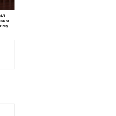
вил
свою
тему