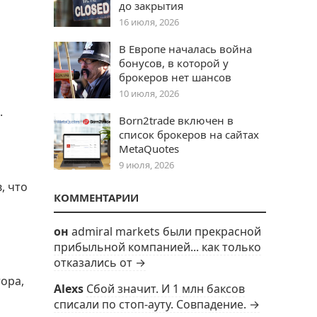
до закрытия
16 июля, 2026
В Европе началась война
бонусов, в которой у
брокеров нет шансов
10 июля, 2026
.
Born2trade включен в
список брокеров на сайтах
MetaQuotes
9 июля, 2026
, что
КОММЕНТАРИИ
он
admiral markets были прекрасной
прибыльной компанией... как только
отказались от →
ора,
Alexs
Сбой значит. И 1 млн баксов
списали по стоп-ауту. Совпадение. →