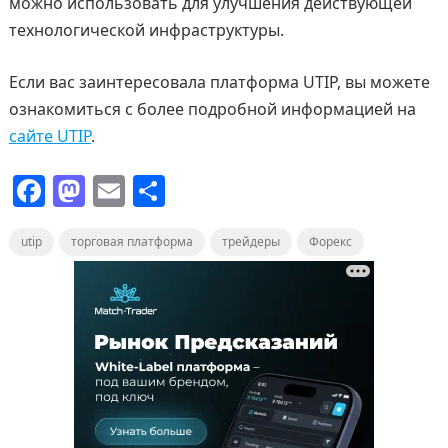
можно использовать для улучшения действующей
технологической инфраструктуры.
Если вас заинтересовала платформа UTIP, вы можете
ознакомиться с более подробной информацией на
сайте UTIP
.
F
M
E
О
a
a
m
т
utip
c
торговая платформа
st
ai
п
трейдеры
Форекс
e
o
l
р
b
d
а
o
o
в
o
n
и
k
т
ь