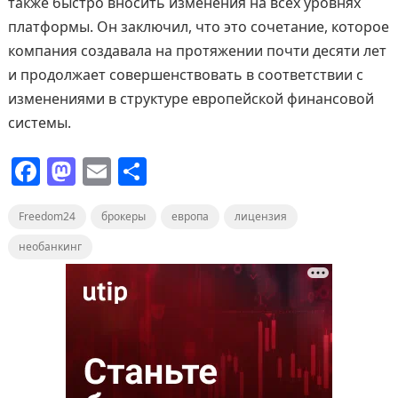
также быстро вносить изменения на всех уровнях
платформы. Он заключил, что это сочетание, которое
компания создавала на протяжении почти десяти лет
и продолжает совершенствовать в соответствии с
изменениями в структуре европейской финансовой
системы.
F
M
E
О
a
a
m
т
Freedom24
c
st
брокеры
ai
п
европа
лицензия
e
o
l
р
необанкинг
b
d
а
o
o
в
o
n
и
k
т