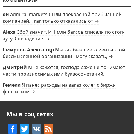
КОММЕНТАРИИ
он
admiral markets были прекрасной прибыльной
компанией... как только отказались от →
Alexs
Сбой значит. И 1 млн баксов списали по стоп-
ауту. Совпадение. →
Смирнов Александр
Мы как бывшие клиенты этой
бессмысленной организации - могу сказать, →
Дмитрий
Мне кажется, господа даже не понимают
части произносимых ими буквосочетаний.
Гемелл
Я панес расходы на заказ колег с биржи
форэкс ком →
Мы в соц сетях
F
T
V
F