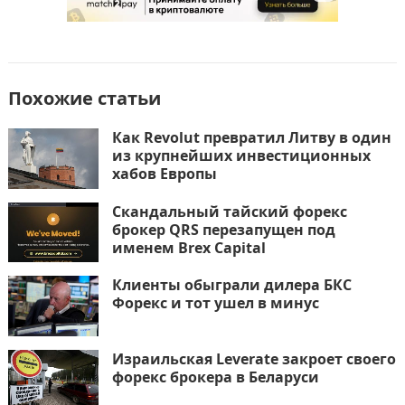
b
d
а
o
o
в
o
n
и
k
т
Похожие статьи
ь
Как Revolut превратил Литву в один
из крупнейших инвестиционных
хабов Европы
Скандальный тайский форекс
брокер QRS перезапущен под
именем Brex Capital
Клиенты обыграли дилера БКС
Форекс и тот ушел в минус
Израильская Leverate закроет своего
форекс брокера в Беларуси