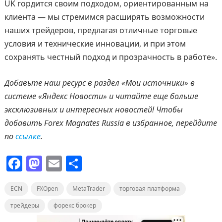
UK гордится своим подходом, ориентированным на
клиента — мы стремимся расширять возможности
наших трейдеров, предлагая отличные торговые
условия и технические инновации, и при этом
сохранять честный подход и прозрачность в работе».
Добавьте наш ресурс в раздел «Мои источники» в
системе «Яндекс Новости» и читайте еще больше
эксклюзивных и интересных новостей! Чтобы
добавить
Forex
Magnates
Russia
в избранное, перейдите
по
ссылке
.
F
M
E
О
a
a
m
т
ECN
c
FXOpen
st
ai
MetaTrader
п
торговая платформа
e
o
l
р
трейдеры
форекс брокер