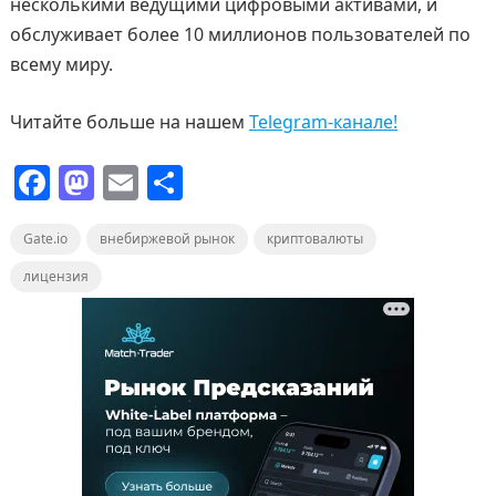
несколькими ведущими цифровыми активами, и
обслуживает более 10 миллионов пользователей по
всему миру.
Читайте больше на нашем
Telegram-канале!
F
M
E
О
a
a
m
т
Gate.io
c
st
внебиржевой рынок
ai
п
криптовалюты
e
o
l
р
лицензия
b
d
а
o
o
в
o
n
и
k
т
ь