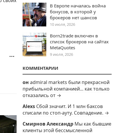
о своих
В Европе началась война
бонусов, в которой у
брокеров нет шансов
10 июля, 2026
Born2trade включен в
список брокеров на сайтах
MetaQuotes
9 июля, 2026
КОММЕНТАРИИ
он
admiral markets были прекрасной
прибыльной компанией... как только
отказались от →
Alexs
Сбой значит. И 1 млн баксов
списали по стоп-ауту. Совпадение. →
Смирнов Александр
Мы как бывшие
клиенты этой бессмысленной