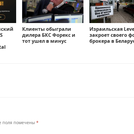
йский
Клиенты обыграли
Израильская Leve
S
дилера БКС Форекс и
закроет своего ф
тот ушел в минус
брокера в Белару
tal
е поля помечены
*