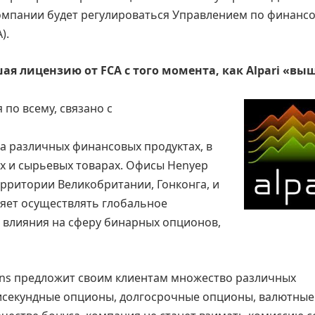
омпании будет регулироваться Управлением по финанс
).
шая лицензию от FCA с того момента, как Alpari «вы
по всему, связано с
 на различных финансовых продуктах, в
х и сырьевых товарах. Офисы Henyep
ерритории Великобритании, Гонконга, и
яет осуществлять глобальное
 влияния на сферу бинарных опционов,
ions предложит своим клиентам множество различных
исекундные опционы, долгосрочные опционы, валютные