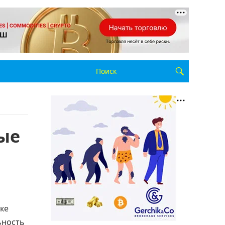
ные
ске
ьность