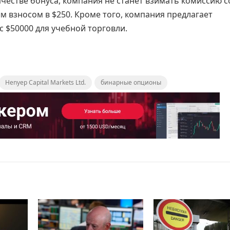
качестве бонуса, компания не станет взимать комиссию с
м взносом в $250. Кроме того, компания предлагает
с $50000 для учебной торговли.
Henyep Capital Markets Ltd.
бинарные опционы