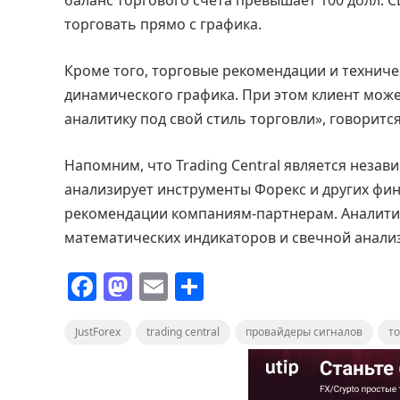
торговать прямо с графика.
Кроме того, торговые рекомендации и техничес
динамического графика. При этом клиент мож
аналитику под свой стиль торговли», говоритс
Напомним, что Trading Central является неза
анализирует инструменты Форекс и других фи
рекомендации компаниям-партнерам. Аналитик
математических индикаторов и свечной анализ
F
M
E
О
a
a
m
т
JustForex
c
st
trading central
ai
п
провайдеры сигналов
т
e
o
l
р