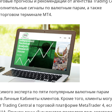
рговые прогнозы и рекомендации от агентства Trading Ce
полнительные сигналы по валютным парам, а также
в торговом терминале МТ4.
симого эксперта по пяти популярным валютным парам
) в Личные Кабинеты клиентов. Кроме того, клиенты могу
т Trading Central в торговой платформе MetaTrader 4, ес
 США. Причем данный индикатор позволяет пользовател