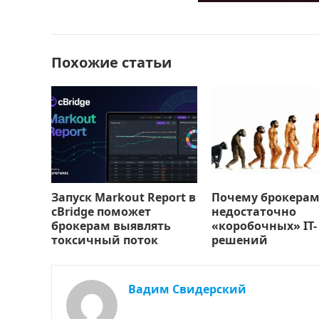
b
d
а
o
o
в
o
n
и
Похожие статьи
k
т
ь
Запуск Markout Report в
Почему брокерам
cBridge поможет
недостаточно
брокерам выявлять
«коробочных» IT-
токсичный поток
решений
Вадим Свидерский