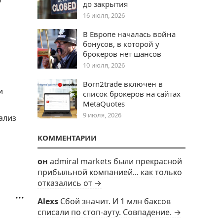
до закрытия
16 июля, 2026
В Европе началась война
бонусов, в которой у
брокеров нет шансов
10 июля, 2026
Born2trade включен в
и
список брокеров на сайтах
MetaQuotes
9 июля, 2026
ализ
КОММЕНТАРИИ
он
admiral markets были прекрасной
прибыльной компанией... как только
отказались от →
Alexs
Сбой значит. И 1 млн баксов
списали по стоп-ауту. Совпадение. →