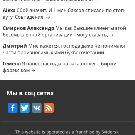
Alexs
Сбой значит. И 1 млн баксов списали по стоп-
ауту. Совпадение. →
Смирнов Александр
Мы как бывшие клиенты этой
бессмысленной организации - могу сказать, →
Дмитрий
Мне кажется, господа даже не понимают
части произносимых ими буквосочетаний.
Гемелл
Я панес расходы на заказ колег с биржи
форэкс ком →
Мы в соц сетях
F
T
V
F
a
w
K
e
c
itt
e
This website is operated as a franchise by Sviderski