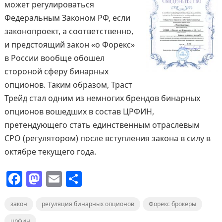
может регулироваться
Федеральным Законом РФ, если
законопроект, а соответственно,
и предстоящий закон «о Форекс»
в России вообще обошел
стороной сферу бинарных
опционов. Таким образом, Траст
Трейд стал одним из немногих брендов бинарных
опционов вошедших в состав ЦРФИН,
претендующего стать единственным отраслевым
СРО (регулятором) после вступления закона в силу в
октябре текущего года.
F
M
E
О
a
a
m
т
закон
c
регуляция бинарных опционов
st
ai
п
Форекс брокеры
црфин