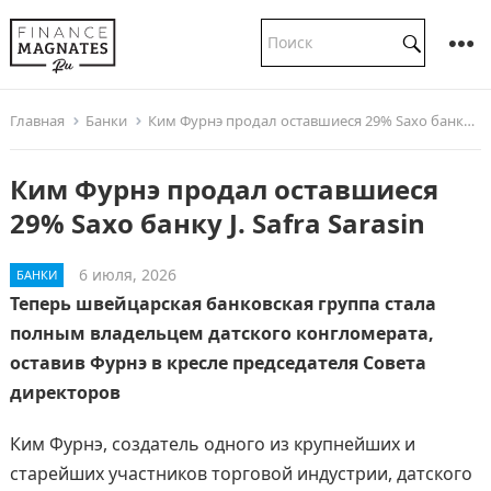
Главная
Банки
Ким Фурнэ продал оставшиеся 29% Saxo банку J. Safra Sarasin
Ким Фурнэ продал оставшиеся
29% Saxo банку J. Safra Sarasin
6 июля, 2026
БАНКИ
Теперь швейцарская банковская группа стала
полным владельцем датского конгломерата,
оставив Фурнэ в кресле председателя Совета
директоров
Ким Фурнэ, создатель одного из крупнейших и
старейших участников торговой индустрии, датского