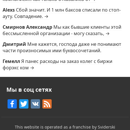
Alexs
Сбой значит. И 1 млн баксов списали по стоп-
ауту. Совпадение. →
Смирнов Александр
Мы как бывшие клиенты этой
бессмысленной организации - могу сказать, →
Дмитрий
Мне кажется, господа даже не понимают
части произносимых ими буквосочетаний.
Гемелл
Я панес расходы на заказ колег с биржи
форэкс ком →
Мы в соц сетях
F
T
V
F
a
w
K
e
c
itt
e
This website is operated as a franchise by Sviderski