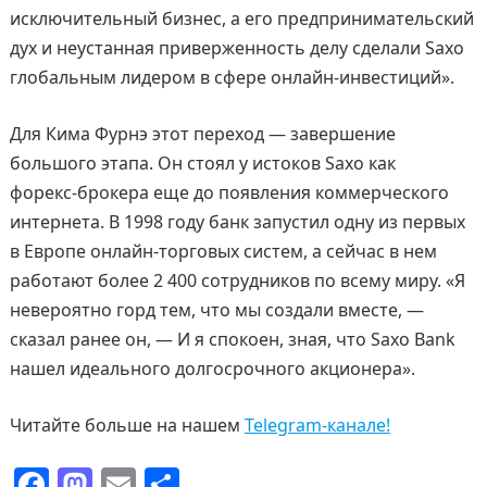
исключительный бизнес, а его предпринимательский
дух и неустанная приверженность делу сделали Saxo
глобальным лидером в сфере онлайн-инвестиций».
Для Кима Фурнэ этот переход — завершение
большого этапа. Он стоял у истоков Saxo как
форекс‑брокера еще до появления коммерческого
интернета. В 1998 году банк запустил одну из первых
в Европе онлайн‑торговых систем, а сейчас в нем
работают более 2 400 сотрудников по всему миру. «Я
невероятно горд тем, что мы создали вместе, —
сказал ранее он, — И я спокоен, зная, что Saxo Bank
нашел идеального долгосрочного акционера».
Читайте больше на нашем
Telegram-канале!
F
M
E
О