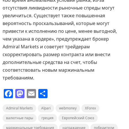
«Во время аномальных условий рынка, из-за
отсутствия ликвидности рыночные спреды могут
увеличиться. Существует также повышенная
вероятность проскальзываний, которые могут
привести к исполнению по цене, менее выгодной,
чем указана в ордере», предупреждает брокер
Admiral Markets и советует трейдерам
скорректировать размер контракта или внести
дополнительные средства на счет, чтобы
соответствовать новым маржинальным
требованиям.
F
M
E
О
a
a
m
т
Admiral Markets
c
st
ai
Alpari
п
webmoney
XForex
e
o
l
р
валютные пары
греция
Европейский Союз
маржинальные требования
награждение
победители