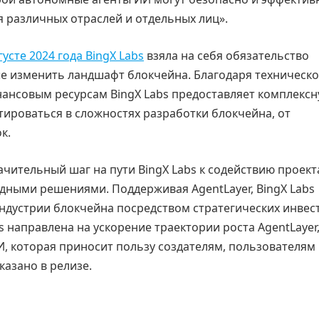
я различных отраслей и отдельных лиц».
густе 2024 года BingX Labs
взяла на себя обязательство
е изменить ландшафт блокчейна. Благодаря техническ
нансовым ресурсам BingX Labs предоставляет комплекс
тироваться в сложностях разработки блокчейна, от
к.
чительный шаг на пути BingX Labs к содействию проект
ными решениями. Поддерживая AgentLayer, BingX Labs
дустрии блокчейна посредством стратегических инвес
 направлена на ускорение траектории роста AgentLayer
И, которая приносит пользу создателям, пользователям
азано в релизе.