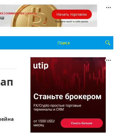
тап
чейна