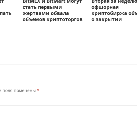
ет
BitMEX и BitMart могут
Вторая за недел
стать первыми
офшорная
пать
жертвами обвала
криптобиржа об
объемов криптоторгов
о закрытии
е поля помечены
*