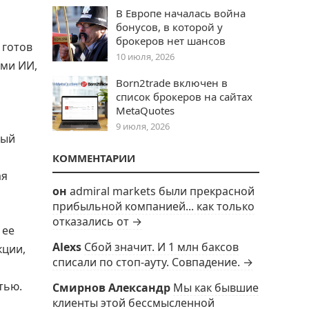
В Европе началась война
бонусов, в которой у
брокеров нет шансов
 готов
10 июля, 2026
ыми ИИ,
Born2trade включен в
список брокеров на сайтах
MetaQuotes
9 июля, 2026
ный
КОММЕНТАРИИ
ая
он
admiral markets были прекрасной
прибыльной компанией... как только
отказались от →
 ее
Alexs
Сбой значит. И 1 млн баксов
кции,
списали по стоп-ауту. Совпадение. →
тью.
Смирнов Александр
Мы как бывшие
клиенты этой бессмысленной