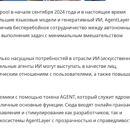
ool в начале сентября 2024 года и в настоящее время
ольшие языковые модели и генеративный ИИ, AgentLayer
спечив бесперебойное сотрудничество между автономн
ля выполнения задач с минимальным вмешательством
.
лько насущных потребностей в отрасли ИИ (искусствен
дельные агенты ИИ могут выступать в качестве лиц,
ческим отношениям с пользователями, а также повыш
омики с помощью токена AGENT, который служит ядром
зличные основные функции. Сюда входят онлайн-транза
равления и стимулирование как разработчиков, так и
косистемы AgentLayer с прозрачностью и справедливос