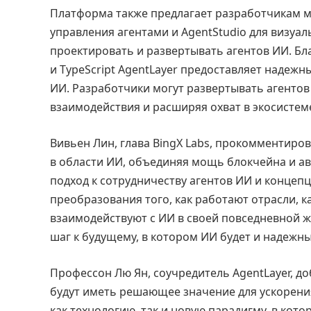
Платформа также предлагает разработчикам м
управления агентами и AgentStudio для визуал
проектировать и развертывать агентов ИИ. Бл
и TypeScript AgentLayer предоставляет надеж
ИИ. Разработчики могут развертывать агентов 
взаимодействия и расширяя охват в экосистем
Вивьен Лин, глава BingX Labs, прокомментиро
в области ИИ, объединяя мощь блокчейна и а
подход к сотрудничеству агентов ИИ и концеп
преобразования того, как работают отрасли, к
взаимодействуют с ИИ в своей повседневной ж
шаг к будущему, в котором ИИ будет и надежн
Профессон Лю Ян, соучредитель AgentLayer, до
будут иметь решающее значение для ускорения
как технологию, так и новую парадигму, в ко