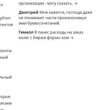
организации - могу сказать, →
го
о
Дмитрий
Мне кажется, господа даже
не понимают части произносимых
Python
ими буквосочетаний.
агентов
Гемелл
Я панес расходы на заказ
колег с биржи форэкс ком →
изонты
нный
ельный
торые
вигаем
но