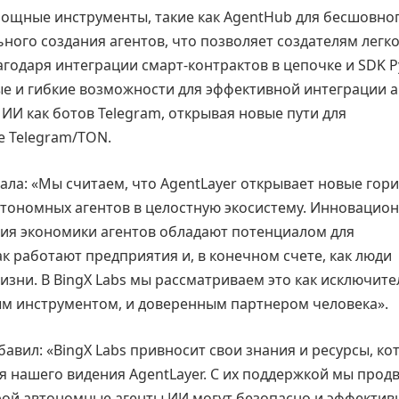
ощные инструменты, такие как AgentHub для бесшовно
ьного создания агентов, что позволяет создателям легк
агодаря интеграции смарт-контрактов в цепочке и SDK 
ные и гибкие возможности для эффективной интеграции 
ИИ как ботов Telegram, открывая новые пути для
е Telegram/TON.
вала: «Мы считаем, что AgentLayer открывает новые гор
втономных агентов в целостную экосистему. Инновацио
ция экономики агентов обладают потенциалом для
ак работают предприятия и, в конечном счете, как люди
изни. В BingX Labs мы рассматриваем это как исключит
ым инструментом, и доверенным партнером человека».
бавил: «BingX Labs привносит свои знания и ресурсы, ко
 нашего видения AgentLayer. С их поддержкой мы прод
торой автономные агенты ИИ могут безопасно и эффектив