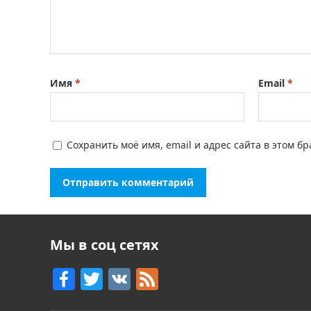
Имя
*
Email
*
Сохранить моё имя, email и адрес сайта в этом 
Мы в соц сетях
F
T
V
F
a
w
K
e