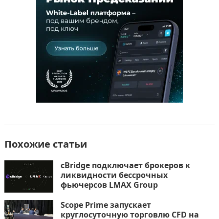
o
n
и
k
т
ь
Похожие статьи
cBridge подключает брокеров к
ликвидности бессрочных
фьючерсов LMAX Group
Scope Prime запускает
круглосуточную торговлю CFD на