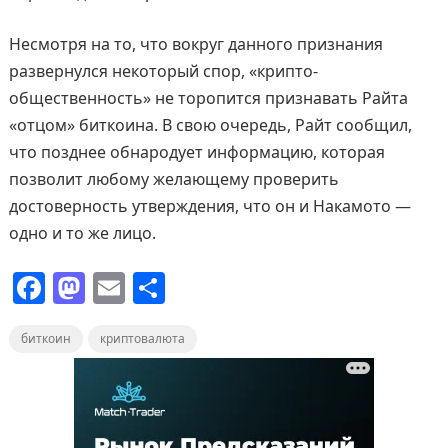
Несмотря на то, что вокруг данного признания
развернулся некоторый спор, «крипто-
общественность» не торопится признавать Райта
«отцом» биткоина. В свою очередь, Райт сообщил,
что позднее обнародует информацию, которая
позволит любому желающему проверить
достоверность утверждения, что он и Накамото —
одно и то же лицо.
F
M
E
О
a
a
m
т
биткоин
c
st
криптовалюта
ai
п
e
o
l
р
b
d
а
o
o
в