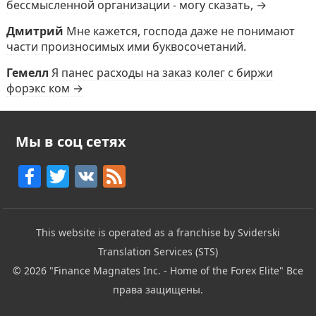
бессмысленной организации - могу сказать, →
Дмитрий
Мне кажется, господа даже не понимают
части произносимых ими буквосочетаний.
Гемелл
Я панес расходы на заказ колег с биржи
форэкс ком →
Мы в соц сетях
F
T
V
F
a
w
K
e
c
itt
e
This website is operated as a franchise by Sviderski
e
er
d
Translation Services (STS)
b
© 2026
"Finance Magnates Inc. - Home of the Forex Elite"
Все
o
права защищены.
o