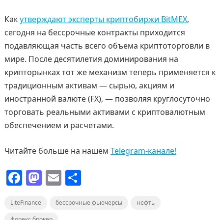
Как
утверждают эксперты криптобиржи BitMEX
,
сегодня на бессрочные контракты приходится
подавляющая часть всего объема криптоторговли в
мире. После десятилетия доминирования на
крипторынках тот же механизм теперь применяется к
традиционным активам — сырью, акциям и
иностранной валюте (FX), — позволяя круглосуточно
торговать реальными активами с криптовалютным
обеспечением и расчетами.
Читайте больше на нашем
Telegram-канале!
F
M
E
О
a
a
m
т
LiteFinance
c
st
бессрочные фьючерсы
ai
п
нефть
форекс брокер