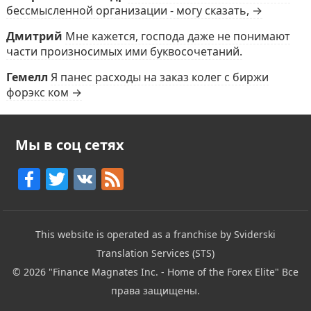
бессмысленной организации - могу сказать, →
Дмитрий
Мне кажется, господа даже не понимают
части произносимых ими буквосочетаний.
Гемелл
Я панес расходы на заказ колег с биржи
форэкс ком →
Мы в соц сетях
F
T
V
F
a
w
K
e
c
itt
e
This website is operated as a franchise by Sviderski
e
er
d
Translation Services (STS)
b
© 2026
"Finance Magnates Inc. - Home of the Forex Elite"
Все
o
права защищены.