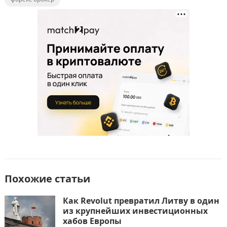
e
o
l
р
b
d
а
o
o
в
o
n
и
k
т
ь
Похожие статьи
Как Revolut превратил Литву в один
из крупнейших инвестиционных
хабов Европы