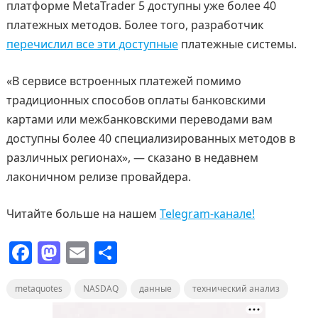
платформе MetaTrader 5 доступны уже более 40
платежных методов. Более того, разработчик
перечислил все эти доступные
платежные системы.
«В сервисе встроенных платежей помимо
традиционных способов оплаты банковскими
картами или межбанковскими переводами вам
доступны более 40 специализированных методов в
различных регионах», — сказано в недавнем
лаконичном релизе провайдера.
Читайте больше на нашем
Telegram-канале!
F
M
E
О
a
a
m
т
metaquotes
c
st
NASDAQ
ai
п
данные
технический анализ