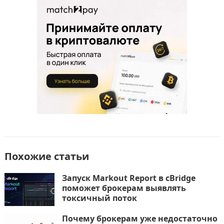
e
o
l
р
b
d
а
o
o
в
o
n
и
k
т
ь
Похожие статьи
Запуск Markout Report в cBridge
поможет брокерам выявлять
токсичный поток
Почему брокерам уже недостаточно