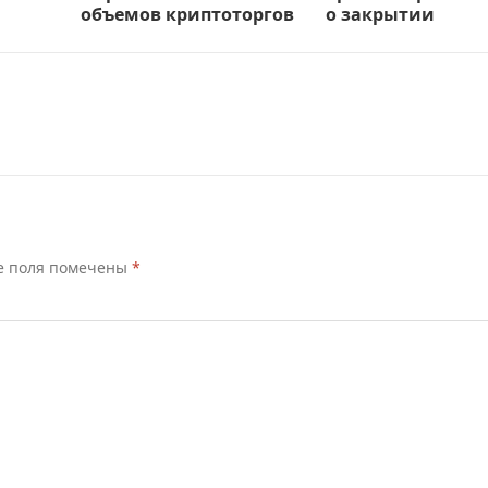
объемов криптоторгов
о закрытии
е поля помечены
*