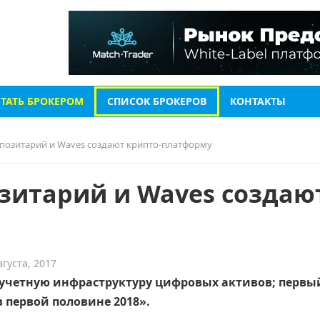
СТАТЬ БРОКЕРОМ
СПИСОК БРОКЕРОВ
КОНТАКТЫ
озитарий и Waves создают крипто-платформу
зитарий и Waves создаю
вгуста, 2017
ю учетную инфраструктуру цифровых активов; первы
 первой половине 2018».