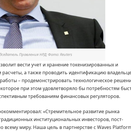
дседатель Правления НРД; Фото: Reuters
зволит вести учет и хранение токенизированных и
м расчеты, а также проводить идентификацию владельц
 работы – продемонстрировать технологическое решен
 которое при этом удовлетворяло бы потребностям быс
спективным требованиям финансовых регуляторов.
прокомментировал: «Стремительное развитие рынка
традиционных институциональных инвесторов, пост-
 всему миру. Наша цель в партнерстве с Waves Platfor