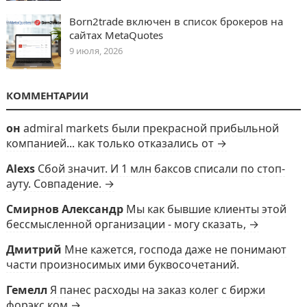
Born2trade включен в список брокеров на
сайтах MetaQuotes
9 июля, 2026
КОММЕНТАРИИ
он
admiral markets были прекрасной прибыльной
компанией... как только отказались от →
Alexs
Сбой значит. И 1 млн баксов списали по стоп-
ауту. Совпадение. →
Смирнов Александр
Мы как бывшие клиенты этой
бессмысленной организации - могу сказать, →
Дмитрий
Мне кажется, господа даже не понимают
части произносимых ими буквосочетаний.
Гемелл
Я панес расходы на заказ колег с биржи
форэкс ком →