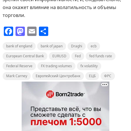
она окажет влияние на волатильность и объемы
торговли.
F
M
E
О
a
a
m
т
bank of england
c
st
ai
bank of japan
п
Draghi
ecb
e
o
l
р
European Central Bank
EURUSD
Fed
fed funds rate
b
d
а
Federal Reserve
FX trading volumes
fx volatility
o
o
в
Mark Carney
Европейский Центробанк
ЕЦБ
ФРС
o
n
и
k
т
ь