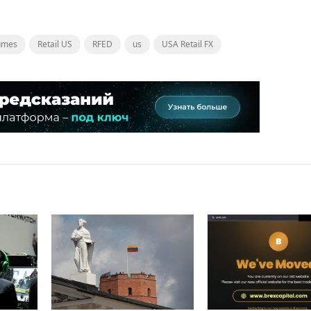
lumes
Retail US
RFED
us
USA Retail FX