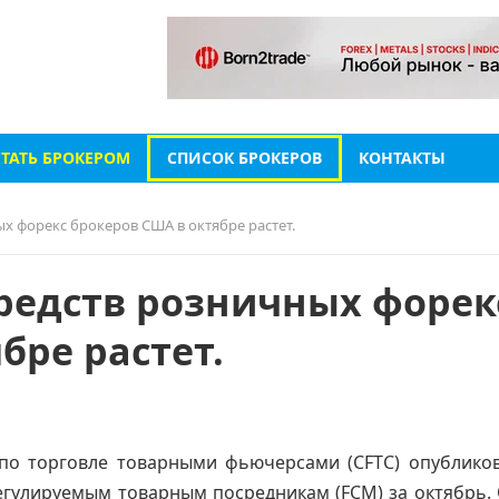
СТАТЬ БРОКЕРОМ
СПИСОК БРОКЕРОВ
КОНТАКТЫ
х форекс брокеров США в октябре растет.
редств розничных форек
бре растет.
по торговле товарными фьючерсами (CFTC) опублико
гулируемым товарным посредникам (FCM) за октябрь