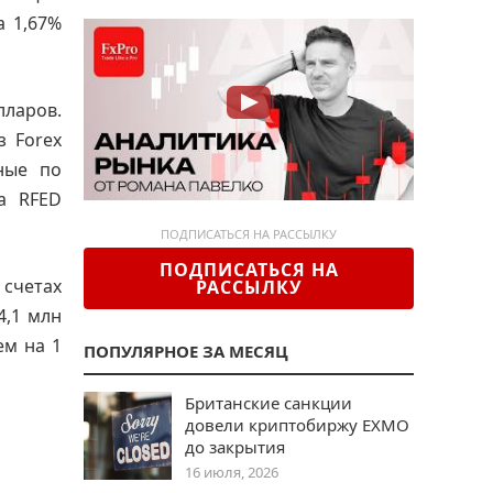
а 1,67%
лларов.
з Forex
ные по
са RFED
ПОДПИСАТЬСЯ НА РАССЫЛКУ
ПОДПИСАТЬСЯ НА
 счетах
РАССЫЛКУ
4,1 млн
ем на 1
ПОПУЛЯРНОЕ ЗА МЕСЯЦ
Британские санкции
довели криптобиржу EXMO
до закрытия
16 июля, 2026