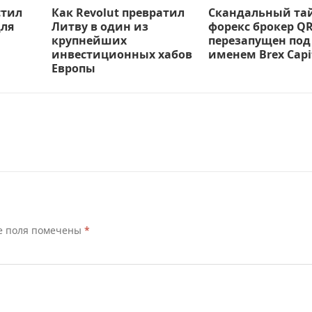
стил
Как Revolut превратил
Скандальный та
ля
Литву в один из
форекс брокер Q
крупнейших
перезапущен под
инвестиционных хабов
именем Brex Capi
Европы
е поля помечены
*