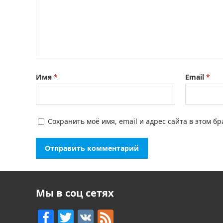
Имя
*
Email
*
Сохранить моё имя, email и адрес сайта в этом 
Мы в соц сетях
F
T
V
F