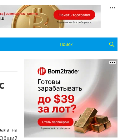
с
вала на
. Общий