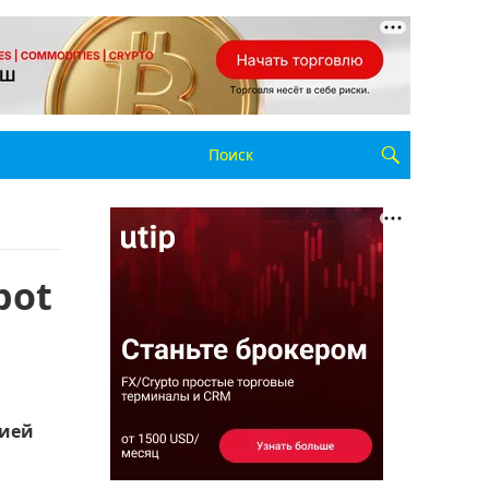
pot
нией