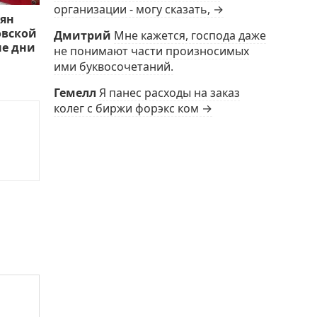
организации - могу сказать, →
иян
овской
Дмитрий
Мне кажется, господа даже
ые дни
не понимают части произносимых
ими буквосочетаний.
Гемелл
Я панес расходы на заказ
колег с биржи форэкс ком →