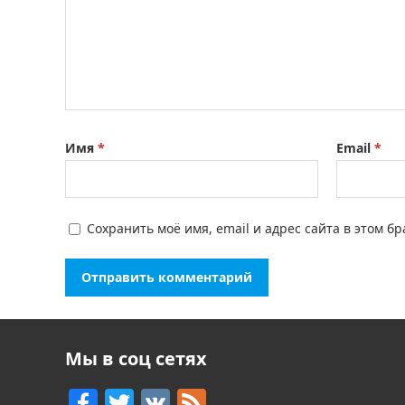
Имя
*
Email
*
Сохранить моё имя, email и адрес сайта в этом 
Мы в соц сетях
F
T
V
F