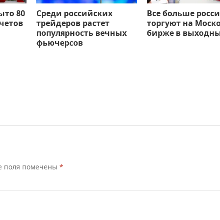
ыто 80
Среди российских
Все больше росс
четов
трейдеров растет
торгуют на Моск
популярность вечных
бирже в выходн
фьючерсов
е поля помечены
*