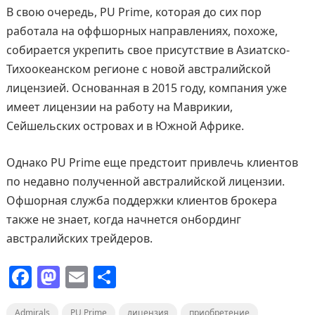
В свою очередь, PU Prime, которая до сих пор
работала на оффшорных направлениях, похоже,
собирается укрепить свое присутствие в Азиатско-
Тихоокеанском регионе с новой австралийской
лицензией. Основанная в 2015 году, компания уже
имеет лицензии на работу на Маврикии,
Сейшельских островах и в Южной Африке.
Однако PU Prime еще предстоит привлечь клиентов
по недавно полученной австралийской лицензии.
Офшорная служба поддержки клиентов брокера
также не знает, когда начнется онбординг
австралийских трейдеров.
F
M
E
О
a
a
m
т
Admirals
PU Prime
лицензия
приобретение