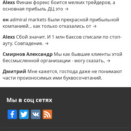
Alexs
Финам форекс боится мелких трейдеров, а
основная прибыль ДЦ это →
он
admiral markets были прекрасной прибыльной
компанией... как только отказались от →
Alexs
Сбой значит. И 1 млн баксов списали по стоп-
ауту. Совпадение. →
Смирнов Александр
Мы как бывшие клиенты этой
бессмысленной организации - могу сказать, →
Дмитрий
Мне кажется, господа даже не понимают
части произносимых ими буквосочетаний.
Мы в соц сетях
F
T
V
F
a
w
K
e