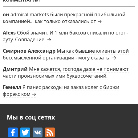
он
admiral markets были прекрасной прибыльной
компанией... как только отказались от →
Alexs
Сбой значит. И 1 млн баксов списали по стоп-
ауту. Совпадение. →
Смирнов Александр
Мы как бывшие клиенты этой
бессмысленной организации - могу сказать, →
Дмитрий
Мне кажется, господа даже не понимают
части произносимых ими буквосочетаний.
Гемелл
Я панес расходы на заказ колег с биржи
форэкс ком →
Мы в соц сетях
F
T
V
F