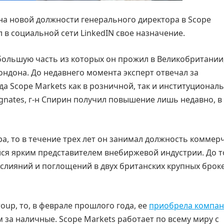
 на новой должности генерального директора в Scope
 в социальной сети LinkedIN свое назначение.
большую часть из которых он прожил в Великобритании,
Лондона. До недавнего момента эксперт отвечал за
а Scope Markets как в розничной, так и институционал
agnates, г-н Спирин получил повышение лишь недавно, в
а, то в течение трех лет он занимал должность коммер
йся ярким представителем внебиржевой индустрии. До т
слияний и поглощений в двух британских крупных брок
oup, то, в феврале прошлого года, ее
приобрела компа
 за наличные. Scope Markets работает по всему миру с