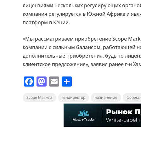
лицензиями нескольких регулирующих органов, 
компания регулируется в Южной Африке и явл
платформ в Кении.
«Мы рассматриваем приобретение Scope Market
компании с сильным балансом, работающей н
дополнительные приобретения, будь то лицен
клиентское предложение», заявил ранее г-н Хэм
F
M
E
О
a
a
m
т
Scope Markets
c
st
ai
гендиректор
п
назначение
форекс
e
o
l
р
b
d
а
o
o
в