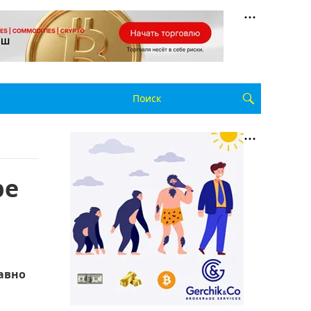
pe
авно