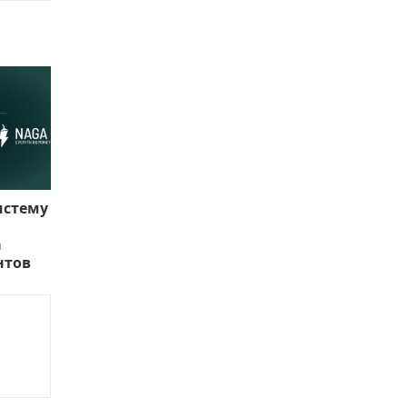
истему
а
нтов