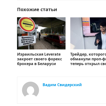
o
n
и
k
т
Похожие статьи
ь
Израильская Leverate
Трейдер, которог
закроет своего форекс
обманули проп-
брокера в Беларуси
теперь открыл с
Вадим Свидерский