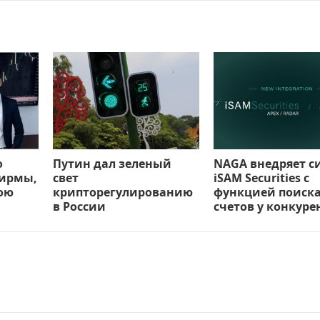
о
Путин дал зеленый
NAGA внедряет с
фирмы,
свет
iSAM Securities с
вою
крипторегулированию
функцией поиск
в России
счетов у конкуре