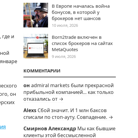
В Европе началась война
бонусов, в которой у
брокеров нет шансов
10 июля, 2026
 где и
Born2trade включен в
список брокеров на сайтах
MetaQuotes
ьной
9 июля, 2026
 январе
КОММЕНТАРИИ
он
admiral markets были прекрасной
ческого
прибыльной компанией... как только
ого, он
отказались от →
ерских
Alexs
Сбой значит. И 1 млн баксов
списали по стоп-ауту. Совпадение. →
ния
Смирнов Александр
Мы как бывшие
клиенты этой бессмысленной