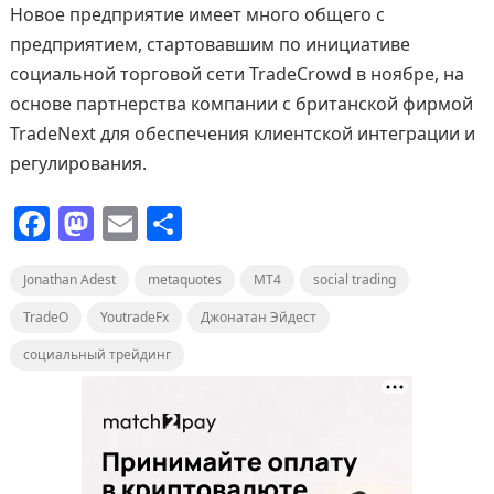
Новое предприятие имеет много общего с
предприятием, стартовавшим по инициативе
социальной торговой сети TradeCrowd в ноябре, на
основе партнерства компании с британской фирмой
TradeNext для обеспечения клиентской интеграции и
регулирования.
F
M
E
О
a
a
m
т
Jonathan Adest
c
st
ai
metaquotes
п
MT4
social trading
e
o
l
р
TradeO
YoutradeFx
Джонатан Эйдест
b
d
а
социальный трейдинг
o
o
в
o
n
и
k
т