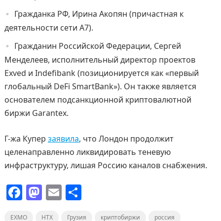
Гражданка РФ, Ирина Акопян (причастная к
деятельности сети А7).
Гражданин Российской Федерации, Сергей
Менделеев, исполнительный директор проектов
Exved и Indefibank (позиционируется как «первый
глобальный DeFi SmartBank»). Он также является
основателем подсанкционной криптовалютной
биржи Garantex.
Г-жа Купер
заявила
, что Лондон продолжит
целенаправленно ликвидировать теневую
инфраструктуру, лишая Россию каналов снабжения.
F
M
E
О
a
a
m
т
EXMO
HTX
Грузия
криптобиржи
россия