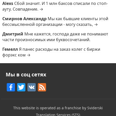
Alexs
Сбой значит. И 1 млн баксов списали по стоп-
ауту. Совпадение. →
Смирнов Александр
Мы как бывшие клиенты этой
бессмысленной организации - могу сказать, →
Дмитрий
Мне кажется, господа даже не понимают
части произносимых ими буквосочетаний.
Гемелл
Я панес расходы на заказ колег с биржи
форэкс ком →
Мы в соц сетях
F
T
V
F
a
w
K
e
c
itt
e
This website is operated as a franchise by Sviderski
e
er
d
Translation Services (STS)