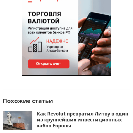
b
d
а
o
o
в
o
n
и
k
т
ь
Похожие статьи
Как Revolut превратил Литву в один
из крупнейших инвестиционных
хабов Европы