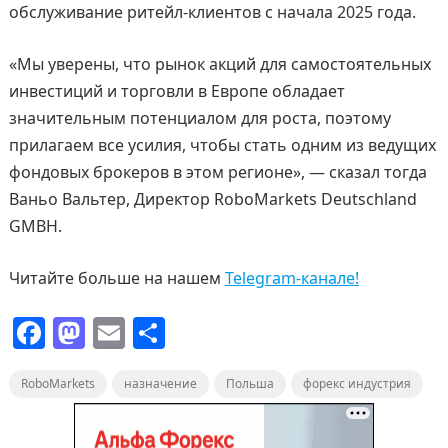
обслуживание ритейл-клиентов с начала 2025 года.
«Мы уверены, что рынок акций для самостоятельных
инвестиций и торговли в Европе обладает
значительным потенциалом для роста, поэтому
прилагаем все усилия, чтобы стать одним из ведущих
фондовых брокеров в этом регионе», — сказал тогда
Ваньо Вальтер, Директор RoboMarkets Deutschland
GMBH.
Читайте больше на нашем
Telegram-канале!
F
M
E
О
a
a
m
т
RoboMarkets
c
st
назначение
ai
п
Польша
форекс индустрия
e
o
l
р