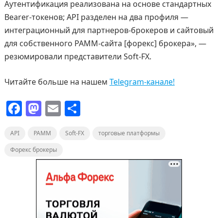
Аутентификация реализована на основе стандартных
Bearer-токенов; API разделен на два профиля —
интеграционный для партнеров-брокеров и сайтовый
для собственного PAMM-сайта [форекс] брокера», —
резюмировали представители Soft-FX.
Читайте больше на нашем
Telegram-канале!
F
M
E
О
a
a
m
т
API
c
PAMM
st
ai
Soft-FX
п
торговые платформы
e
o
l
р
Форекс брокеры
b
d
а
o
o
в
o
n
и
k
т