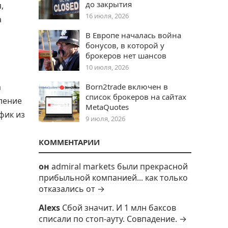
до закрытия
,
16 июля, 2026
а
В Европе началась война
бонусов, в которой у
брокеров нет шансов
10 июля, 2026
а
Born2trade включен в
список брокеров на сайтах
ление
MetaQuotes
фик из
9 июля, 2026
КОММЕНТАРИИ
он
admiral markets были прекрасной
прибыльной компанией... как только
отказались от →
Alexs
Сбой значит. И 1 млн баксов
списали по стоп-ауту. Совпадение. →