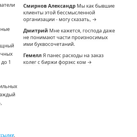
ватели
Смирнов Александр
Мы как бывшие
клиенты этой бессмысленной
организации - могу сказать, →
ьные
Дмитрий
Мне кажется, господа даже
не понимают части произносимых
ими буквосочетаний.
мощный
ичных
Гемелл
Я панес расходы на заказ
 до 1
колег с биржи форэкс ком →
тильных
каждый
,
ссылке
.