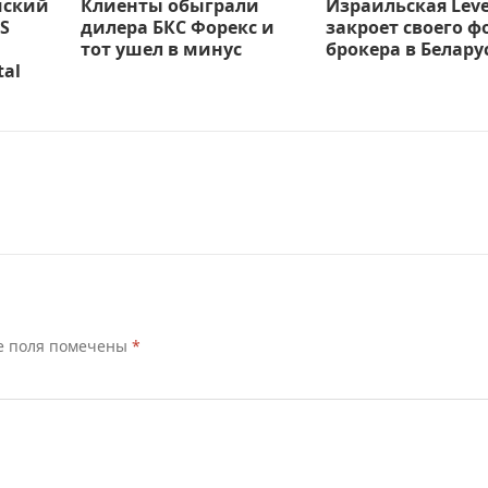
йский
Клиенты обыграли
Израильская Leve
S
дилера БКС Форекс и
закроет своего ф
тот ушел в минус
брокера в Белару
tal
е поля помечены
*