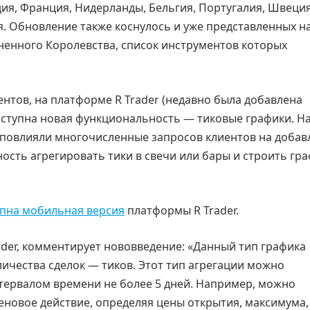
дия, Франция, Нидерланды, Бельгия, Португалия, Швеция
я. Обновление также коснулось и уже представленных н
ненного Королевства, список инструментов которых
тов, на платформе R Trader (недавно была добавлена
доступна новая функциональность — тиковые графики. Н
повлияли многочисленные запросов клиентов на добав
ость агрегировать тики в свечи или бары и строить гра
упна мобильная версия
платформы R Trader.
ader, комментирует нововведение: «Данный тип графика
ичества сделок — тиков. Этот тип агрегации можно
тервалом времени не более 5 дней. Например, можно
еновое действие, определяя цены открытия, максимума,