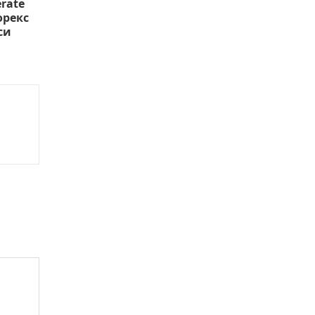
rate
орекс
си