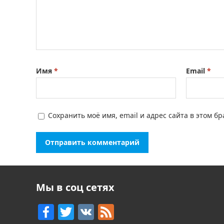
Имя
*
Email
*
Сохранить моё имя, email и адрес сайта в этом 
Мы в соц сетях
F
T
V
F