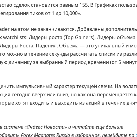
ество сделок становится равным 155. В Графиках пользо
гирования тиков от 1 до 10,000».
ader на этом не заканчиваются. Добавлены дополнител
х watchlists: Лидеры роста (Top Gainers), Лидеры объема
). Лидеры Роста, Падения, Объема — это уникальный и 
о можно в течение секунды рассчитать списки из разл
ую динамику за выбранный период времени (от 5 минут
оценить импульсивный характер текущей свечи. На вола
кция сегодня вверх или вниз, но как она перемещается 
торые хотят входить и выходить из акций в течение дня»
 в системе «Яндекс Новости» и читайте еще больше
добавить
Forex
Magnates
Russia
в избранное, перейдите по