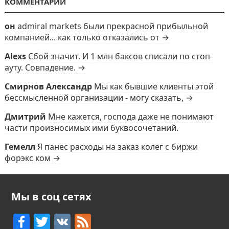
КОММЕНТАРИИ
он
admiral markets были прекрасной прибыльной
компанией... как только отказались от →
Alexs
Сбой значит. И 1 млн баксов списали по стоп-
ауту. Совпадение. →
Смирнов Александр
Мы как бывшие клиенты этой
бессмысленной организации - могу сказать, →
Дмитрий
Мне кажется, господа даже не понимают
части произносимых ими буквосочетаний.
Гемелл
Я панес расходы на заказ колег с биржи
форэкс ком →
Мы в соц сетях
F
T
V
F