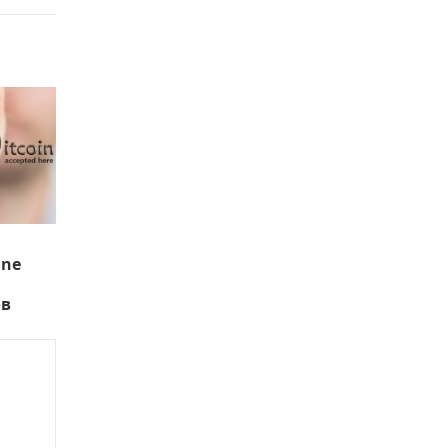
One
ов