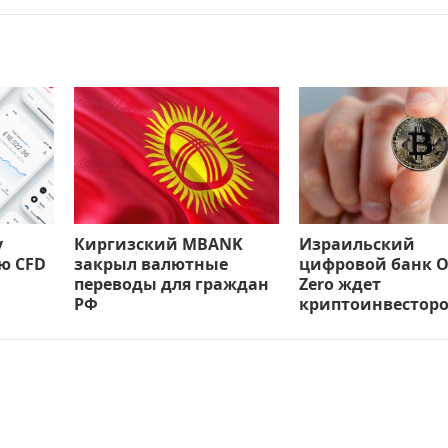
у
Киргизский MBANK
Израильский
ю CFD
закрыл валютные
цифровой банк 
переводы для граждан
Zero ждет
РФ
криптоинвестор