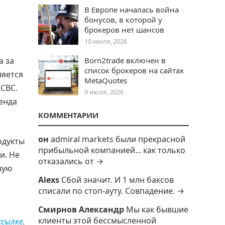
В Европе началась война
бонусов, в которой у
брокеров нет шансов
10 июля, 2026
Born2trade включен в
а за
список брокеров на сайтах
ляется
MetaQuotes
ICBC.
9 июля, 2026
енда
КОММЕНТАРИИ
он
admiral markets были прекрасной
одукты
прибыльной компанией... как только
и. Не
отказались от →
вую
Alexs
Сбой значит. И 1 млн баксов
списали по стоп-ауту. Совпадение. →
Смирнов Александр
Мы как бывшие
клиенты этой бессмысленной
ссылке
.