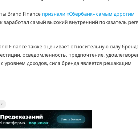
ты Brand Finance
признали «Сбербанк» самым дорогим
анк заработал самый высокий внутренний показатель ре
nd Finance также оценивает относительную силу бренд
вестиции, осведомленность, предпочтение, удовлетворе
 с уровнем доходов, сила бренда является решающим
нк