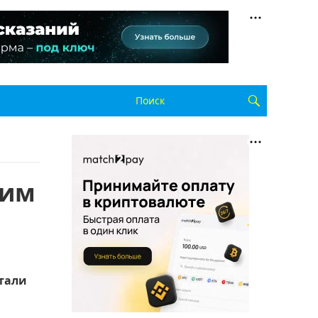
ким
стали