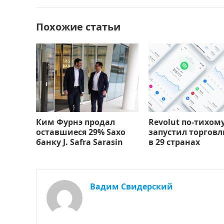
o
n
и
Похожие статьи
k
т
ь
Ким Фурнэ продал
Revolut по-тихом
оставшиеся 29% Saxo
запустил торговл
банку J. Safra Sarasin
в 29 странах
Вадим Свидерский