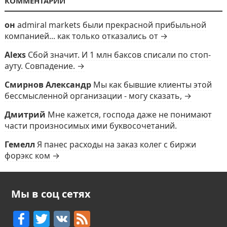
КОММЕНТАРИИ
он
admiral markets были прекрасной прибыльной
компанией... как только отказались от →
Alexs
Сбой значит. И 1 млн баксов списали по стоп-
ауту. Совпадение. →
Смирнов Александр
Мы как бывшие клиенты этой
бессмысленной организации - могу сказать, →
Дмитрий
Мне кажется, господа даже не понимают
части произносимых ими буквосочетаний.
Гемелл
Я панес расходы на заказ колег с биржи
форэкс ком →
Мы в соц сетях
F
T
V
F