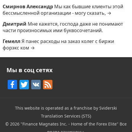
Смирнов Александр
Мы как бывшие клиенты этой
бессмысленной организации - могу сказать, →
Дмитрий
Мне кажется, господа даже не понимают
части произносимых ими буквосочетаний.
Гемелл
Я панес расходы на заказ колег с биржи
форэкс ком →
Мы в соц сетях
F
T
V
F
a
w
K
e
c
itt
e
This website is operated as a franchise by Sviderski
e
er
d
Translation Services (STS)
b
© 2026
"Finance Magnates Inc. - Home of the Forex Elite"
Все
o
права защищены.