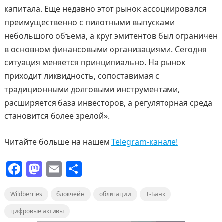
капитала. Еще недавно этот рынок ассоциировался
преимущественно с пилотными выпусками
небольшого объема, а круг эмитентов был ограничен
в основном финансовыми организациями. Сегодня
ситуация меняется принципиально. На рынок
приходит ликвидность, сопоставимая с
традиционными долговыми инструментами,
расширяется база инвесторов, а регуляторная среда
становится более зрелой».
Читайте больше на нашем
Telegram-канале!
F
M
E
О
a
a
m
т
Wildberries
c
st
блокчейн
ai
п
облигации
Т-Банк
e
o
l
р
цифровые активы