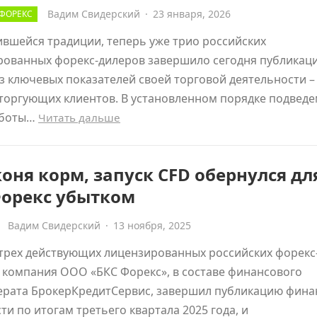
Вадим Свидерский
·
23 января, 2026
ФОРЕКС
вшейся традиции, теперь уже трио российских
рованных форекс-дилеров завершило сегодня публикац
з ключевых показателей своей торговой деятельности –
торгующих клиентов. В установленном порядке подвед
аботы…
Читать дальше
коня корм, запуск CFD обернулся дл
Форекс убытком
Вадим Свидерский
·
13 ноября, 2025
трех действующих лицензированных российских форекс
 компания ООО «БКС Форекс», в составе финансового
ерата БрокерКредитСервис, завершил публикацию фина
ти по итогам третьего квартала 2025 года, и