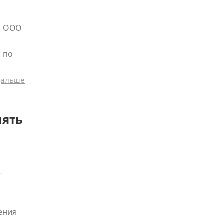
я ООО
 по
дальше
нять
-
ения