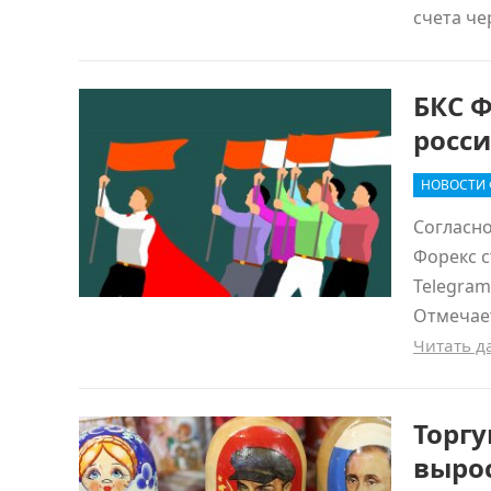
счета че
БКС Ф
росс
НОВОСТИ 
Согласно
Форекс с
Telegram
Отмечает
Читать 
Торг
вырос