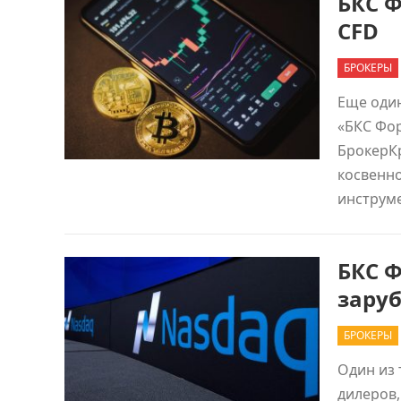
БКС Ф
CFD
БРОКЕРЫ
Еще оди
«БКС Фор
БрокерК
косвенно
инструме
БКС Ф
зару
БРОКЕРЫ
Один из 
дилеров,