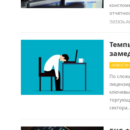
конглом
отчетнос
Читать 
Темпы
заме
НОВОСТИ 
По сложи
лицензи
ключевых
торгующи
сектора