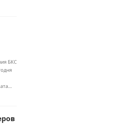
ния БКС
годня
рата…
еров