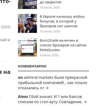
пто-
до закрытия
16 июля, 2026
В Европе началась война
бонусов, в которой у
брокеров нет шансов
я ООО
10 июля, 2026
кай и
Born2trade включен в
список брокеров на сайтах
MetaQuotes
9 июля, 2026
КОММЕНТАРИИ
в на
он
admiral markets были прекрасной
прибыльной компанией... как только
отказались от →
Alexs
Сбой значит. И 1 млн баксов
-
списали по стоп-ауту. Совпадение. →