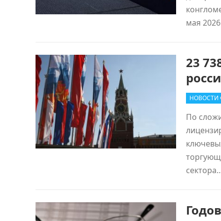
конгломе
мая 2026
23 73
росс
НОВОСТИ 
По сложи
лицензи
ключевых
торгующи
сектора
Годов