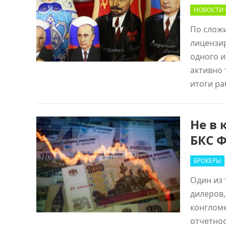
НОВОСТИ 
По сложи
лицензи
одного и
активно 
итоги р
Не в 
БКС 
БРОКЕРЫ
Один из 
дилеров,
конглом
отчетнос