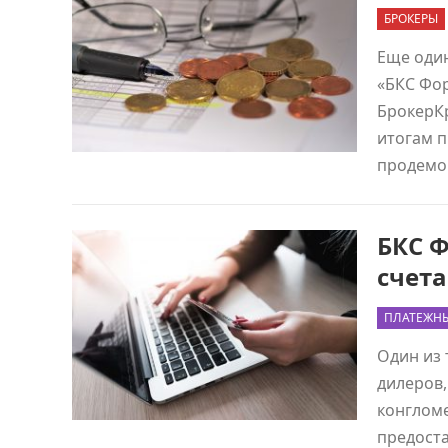
БРОКЕРЫ
Еще оди
«БКС Фор
БрокерК
итогам 
продемо
БКС 
счета
ПЛАТЕЖН
Один из 
дилеров,
конгломе
предост