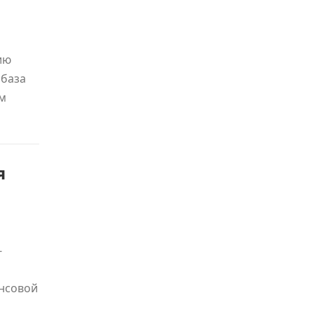
ию
 база
ем
я
-
нсовой