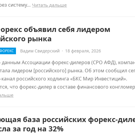
рез систему…
Читать дальше
орекс объявил себя лидером
ийского рынка
Вадим Свидерский
·
18 февраля, 2026
ФОРЕКС
 данным Ассоциации форекс-дилеров (СРО АФД), компа
тала лидером [российского] рынка. Об этом сообщил се
-канал российского ходлинга «БКС Мир Инвестиций».
ся, что форекс-дилер в составе финансового конгломе
дальше
ующая база российских форекс-дил
ла за год на 32%