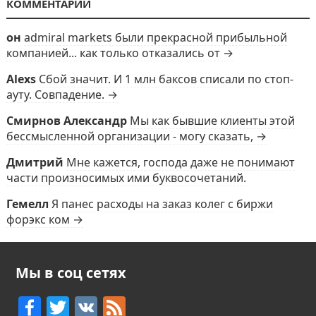
КОММЕНТАРИИ
он
admiral markets были прекрасной прибыльной
компанией... как только отказались от →
Alexs
Сбой значит. И 1 млн баксов списали по стоп-
ауту. Совпадение. →
Смирнов Александр
Мы как бывшие клиенты этой
бессмысленной организации - могу сказать, →
Дмитрий
Мне кажется, господа даже не понимают
части произносимых ими буквосочетаний.
Гемелл
Я панес расходы на заказ колег с биржи
форэкс ком →
Мы в соц сетях
F
T
V
F