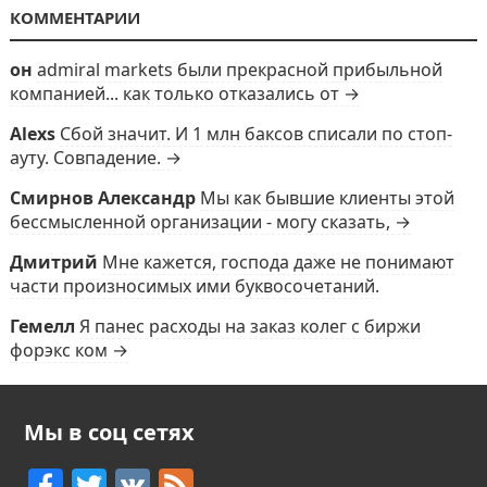
КОММЕНТАРИИ
он
admiral markets были прекрасной прибыльной
компанией... как только отказались от →
Alexs
Сбой значит. И 1 млн баксов списали по стоп-
ауту. Совпадение. →
Смирнов Александр
Мы как бывшие клиенты этой
бессмысленной организации - могу сказать, →
Дмитрий
Мне кажется, господа даже не понимают
части произносимых ими буквосочетаний.
Гемелл
Я панес расходы на заказ колег с биржи
форэкс ком →
Мы в соц сетях
F
T
V
F