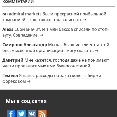
КОММЕНТАРИИ
он
admiral markets были прекрасной прибыльной
компанией... как только отказались от →
Alexs
Сбой значит. И 1 млн баксов списали по стоп-
ауту. Совпадение. →
Смирнов Александр
Мы как бывшие клиенты этой
бессмысленной организации - могу сказать, →
Дмитрий
Мне кажется, господа даже не понимают
части произносимых ими буквосочетаний.
Гемелл
Я панес расходы на заказ колег с биржи
форэкс ком →
Мы в соц сетях
F
T
V
F