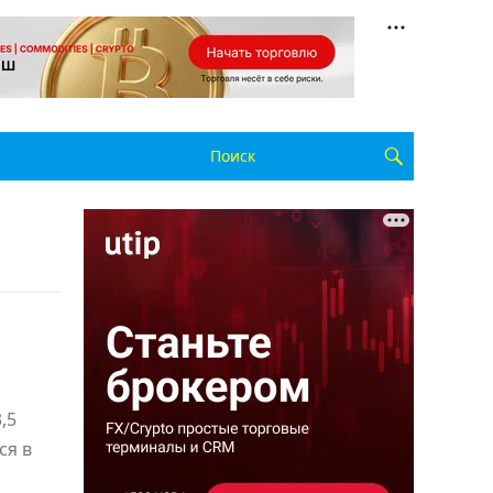
,5
ся в