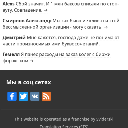
Alexs
Сбой значит. И 1 млн баксов списали по стоп-
ауту. Совпадение. →
Смирнов Александр
Мы как бывшие клиенты этой
бессмысленной организации - могу сказать, →
Дмитрий
Мне кажется, господа даже не понимают
части произносимых ими буквосочетаний.
Гемелл
Я панес расходы на заказ колег с биржи
форэкс ком →
Мы в соц сетях
F
T
V
F
a
w
K
e
c
itt
e
This website is operated as a franchise by Sviderski
e
er
d
Translation Services (STS)