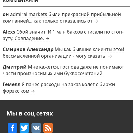
КОММЕНТАРИИ
он
admiral markets были прекрасной прибыльной
компанией... как только отказались от →
Alexs
Сбой значит. И 1 млн баксов списали по стоп-
ауту. Совпадение. →
Смирнов Александр
Мы как бывшие клиенты этой
бессмысленной организации - могу сказать, →
Дмитрий
Мне кажется, господа даже не понимают
части произносимых ими буквосочетаний.
Гемелл
Я панес расходы на заказ колег с биржи
форэкс ком →
Мы в соц сетях
F
T
V
F