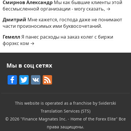
Смирнов Александр
Мы как бывшие клиенты этой
бессмысленной организации - могу сказать, →
Дмитрий
Мне кажется, господа даже не понимают
части произносимых ими буквосочетаний.
Гемелл
Я панес расходы на заказ колег с биржи
форэкс ком →
Мы в соц сетях
F
T
V
F
a
w
K
e
c
itt
e
This website is operated as a franchise by Sviderski
e
er
d
Translation Services (STS)
b
© 2026
"Finance Magnates Inc. - Home of the Forex Elite"
Все
o
права защищены.