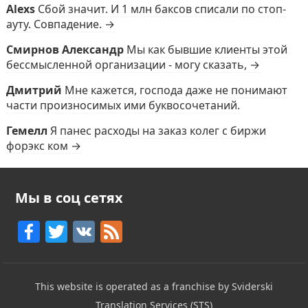
Alexs
Сбой значит. И 1 млн баксов списали по стоп-
ауту. Совпадение. →
Смирнов Александр
Мы как бывшие клиенты этой
бессмысленной организации - могу сказать, →
Дмитрий
Мне кажется, господа даже не понимают
части произносимых ими буквосочетаний.
Гемелл
Я панес расходы на заказ колег с биржи
форэкс ком →
Мы в соц сетях
F
T
V
F
a
w
K
e
c
itt
e
This website is operated as a franchise by Sviderski
e
er
d
Translation Services (STS)